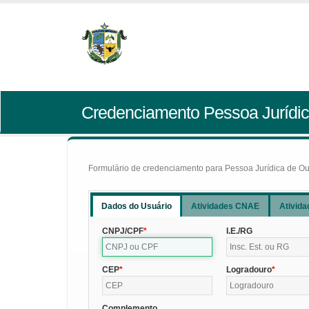
Credenciamento Pessoa Jurídic
Formulário de credenciamento para Pessoa Jurídica de Outr
Dados do Usuário
Atividades CNAE
Ativida
CNPJ/CPF
I.E./RG
CEP
Logradouro
Complemento